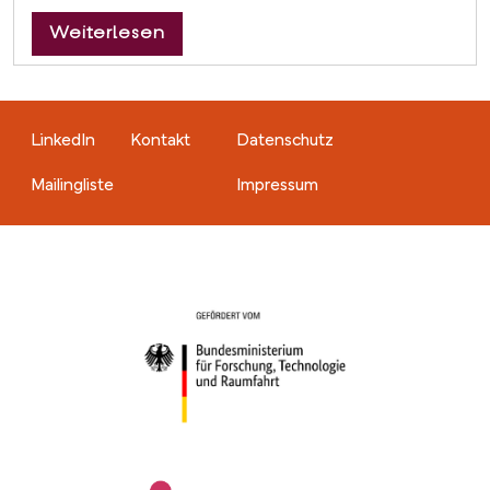
über Erste Untersuchungen zum R
Weiterlesen
Fußzeile
Fußzeile right
LinkedIn
Kontakt
Datenschutz
Mailingliste
Impressum