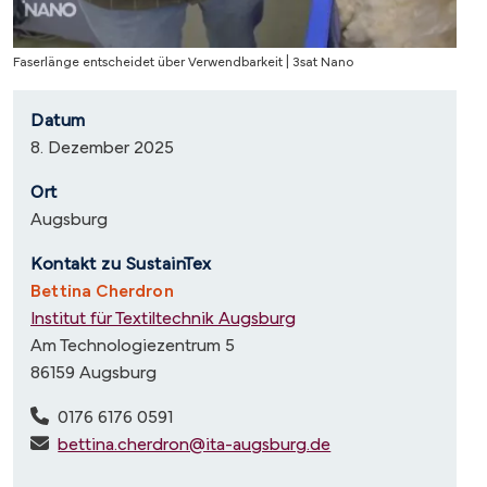
Caption
Faserlänge entscheidet über Verwendbarkeit | 3sat Nano
Datum
8. Dezember 2025
Ort
Augsburg
Kontakt zu SustainTex
Bettina Cherdron
Institut für Textiltechnik Augsburg
Am Technologiezentrum 5
86159 Augsburg
0176 6176 0591
bettina.cherdron@ita-augsburg.de