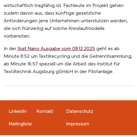
wirtschaftlich tragfähig ist. Fachleute im Projekt gehen
zudem davon aus, dass künftige gesetzliche
Anforderungen jene Unternehmen unterstützen werden,
die sich frühzeitig auf solche Kreislaufmodelle
vorbereiten.
In der
3sat Nano Ausgabe vom 08.12.2025
geht es ab
Minute 8:52 um Textilrecycling und die Getrenntsammlung,
ab Minute 16:57 speziell um die Arbeit des Institut für
Textiltechnik Augsburg gGmbH in der Pilotanlage.
Fußzeile
Fußzeile right
LinkedIn
Kontakt
Datenschutz
Mailingliste
Impressum